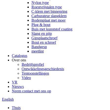
Nylon type
Roestvrijstalen type
C-klem met binnenring
Carburateur slangklem
Bodemplaat met moer
Plug & bout
Buis met kunststof coating
Slang en pijp
Gipsplaatschroef
Bout en schroef
Bandgesp
meetlint
Catalogus
Over ons
Bedrijfsprofiel
Ontwikkelingsgeschiedenis
Tentoonstellingen
Video
VR
Nieuws
Neem contact met ons op
English
Thuis