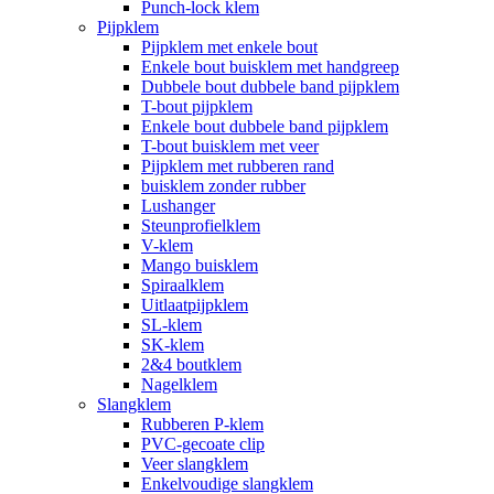
Punch-lock klem
Pijpklem
Pijpklem met enkele bout
Enkele bout buisklem met handgreep
Dubbele bout dubbele band pijpklem
T-bout pijpklem
Enkele bout dubbele band pijpklem
T-bout buisklem met veer
Pijpklem met rubberen rand
buisklem zonder rubber
Lushanger
Steunprofielklem
V-klem
Mango buisklem
Spiraalklem
Uitlaatpijpklem
SL-klem
SK-klem
2&4 boutklem
Nagelklem
Slangklem
Rubberen P-klem
PVC-gecoate clip
Veer slangklem
Enkelvoudige slangklem