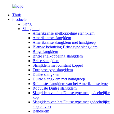
Thuis
Producten
Slang
Slangklem
Amerikaanse snelkoppeling slangklem
Amerikaanse slangklem
Amerikaanse slangklem met handgreep
Blauwe behuizing Britse type slangklem
Brug slangklem
Britse snelkoppeling slangklem
Britse slangklem
Slangklem met constant koppel
Europese type slangklem
Duitse slangklem
Duitse slangklem met handgreep
Robuuste slangklem van het Amerikaanse type
Robuuste Duitse slangklem
Slangklem van het Duitse type met gedeeltelijke
kop
Slangklem van het Duitse type met gedeeltelijke
kop en veer
Bandklem