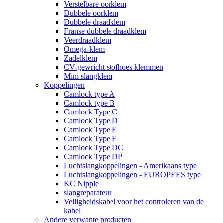
Verstelbare oorklem
Dubbele oorklem
Dubbele draadklem
Franse dubbele draadklem
Veerdraadklem
Omega-klem
Zadelklem
CV-gewricht stofhoes klemmen
Mini slangklem
Koppelingen
Camlock type A
Camlock type B
Camlock Type C
Camlock Type D
Camlock Type E
Camlock Type F
Camlock Type DC
Camlock Type DP
Luchtslangkoppelingen - Amerikaans type
Luchtslangkoppelingen - EUROPEES type
KC Nipple
slangreparateur
Veiligheidskabel voor het controleren van de
kabel
Andere verwante producten