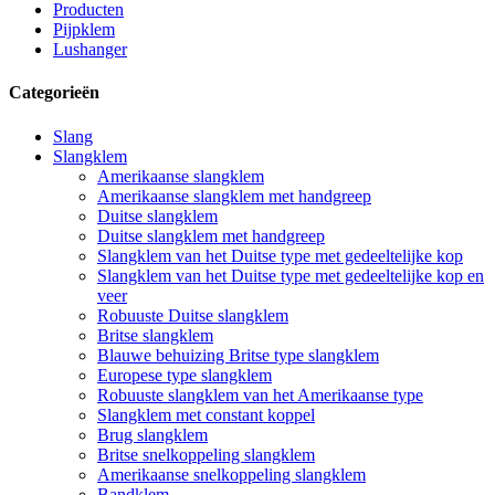
Producten
Pijpklem
Lushanger
Categorieën
Slang
Slangklem
Amerikaanse slangklem
Amerikaanse slangklem met handgreep
Duitse slangklem
Duitse slangklem met handgreep
Slangklem van het Duitse type met gedeeltelijke kop
Slangklem van het Duitse type met gedeeltelijke kop en
veer
Robuuste Duitse slangklem
Britse slangklem
Blauwe behuizing Britse type slangklem
Europese type slangklem
Robuuste slangklem van het Amerikaanse type
Slangklem met constant koppel
Brug slangklem
Britse snelkoppeling slangklem
Amerikaanse snelkoppeling slangklem
Bandklem