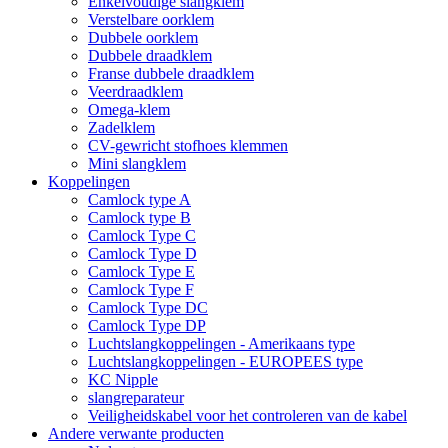
Enkelvoudige slangklem
Verstelbare oorklem
Dubbele oorklem
Dubbele draadklem
Franse dubbele draadklem
Veerdraadklem
Omega-klem
Zadelklem
CV-gewricht stofhoes klemmen
Mini slangklem
Koppelingen
Camlock type A
Camlock type B
Camlock Type C
Camlock Type D
Camlock Type E
Camlock Type F
Camlock Type DC
Camlock Type DP
Luchtslangkoppelingen - Amerikaans type
Luchtslangkoppelingen - EUROPEES type
KC Nipple
slangreparateur
Veiligheidskabel voor het controleren van de kabel
Andere verwante producten