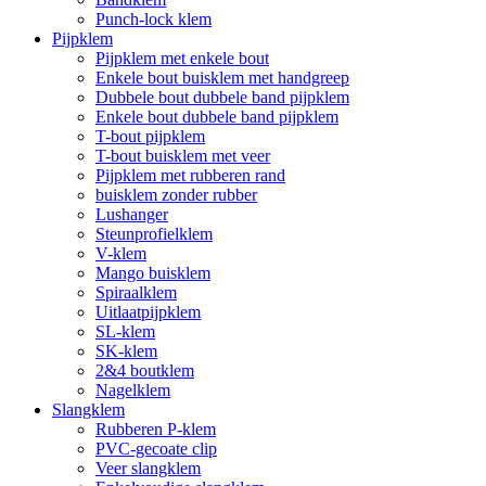
Punch-lock klem
Pijpklem
Pijpklem met enkele bout
Enkele bout buisklem met handgreep
Dubbele bout dubbele band pijpklem
Enkele bout dubbele band pijpklem
T-bout pijpklem
T-bout buisklem met veer
Pijpklem met rubberen rand
buisklem zonder rubber
Lushanger
Steunprofielklem
V-klem
Mango buisklem
Spiraalklem
Uitlaatpijpklem
SL-klem
SK-klem
2&4 boutklem
Nagelklem
Slangklem
Rubberen P-klem
PVC-gecoate clip
Veer slangklem