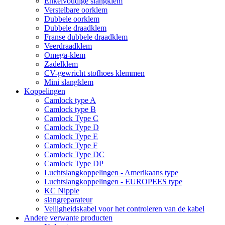
Enkelvoudige slangklem
Verstelbare oorklem
Dubbele oorklem
Dubbele draadklem
Franse dubbele draadklem
Veerdraadklem
Omega-klem
Zadelklem
CV-gewricht stofhoes klemmen
Mini slangklem
Koppelingen
Camlock type A
Camlock type B
Camlock Type C
Camlock Type D
Camlock Type E
Camlock Type F
Camlock Type DC
Camlock Type DP
Luchtslangkoppelingen - Amerikaans type
Luchtslangkoppelingen - EUROPEES type
KC Nipple
slangreparateur
Veiligheidskabel voor het controleren van de kabel
Andere verwante producten