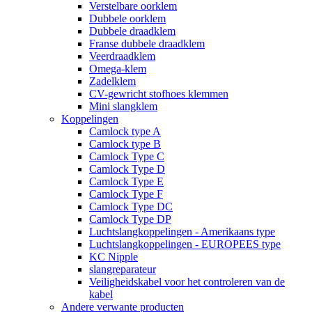
Verstelbare oorklem
Dubbele oorklem
Dubbele draadklem
Franse dubbele draadklem
Veerdraadklem
Omega-klem
Zadelklem
CV-gewricht stofhoes klemmen
Mini slangklem
Koppelingen
Camlock type A
Camlock type B
Camlock Type C
Camlock Type D
Camlock Type E
Camlock Type F
Camlock Type DC
Camlock Type DP
Luchtslangkoppelingen - Amerikaans type
Luchtslangkoppelingen - EUROPEES type
KC Nipple
slangreparateur
Veiligheidskabel voor het controleren van de
kabel
Andere verwante producten