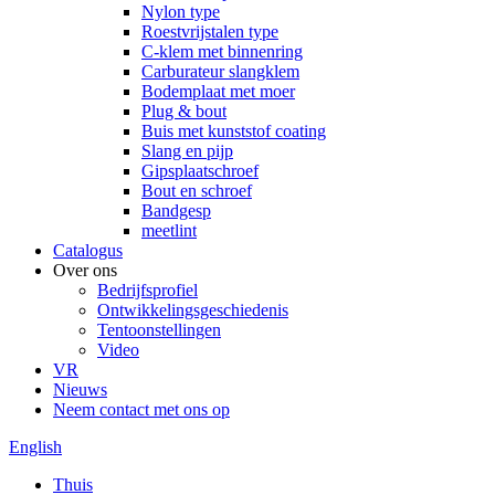
Nylon type
Roestvrijstalen type
C-klem met binnenring
Carburateur slangklem
Bodemplaat met moer
Plug & bout
Buis met kunststof coating
Slang en pijp
Gipsplaatschroef
Bout en schroef
Bandgesp
meetlint
Catalogus
Over ons
Bedrijfsprofiel
Ontwikkelingsgeschiedenis
Tentoonstellingen
Video
VR
Nieuws
Neem contact met ons op
English
Thuis