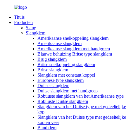
Thuis
Producten
Slang
Slangklem
Amerikaanse snelkoppeling slangklem
Amerikaanse slangklem
Amerikaanse slangklem met handgreep
Blauwe behuizing Britse type slangklem
Brug slangklem
Britse snelkoppeling slangklem
Britse slangklem
Slangklem met constant koppel
Europese type slangklem
Duitse slangklem
Duitse slangklem met handgreep
Robuuste slangklem van het Amerikaanse type
Robuuste Duitse slangklem
Slangklem van het Duitse type met gedeeltelijke
kop
Slangklem van het Duitse type met gedeeltelijke
kop en veer
Bandklem