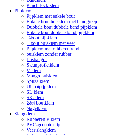
Punch-lock klem
Pijpklem
Pijpklem met enkele bout
Enkele bout buisklem met handgreep
Dubbele bout dubbele band pijpklem
Enkele bout dubbele band pijpklem
T-bout pijpklem
T-bout buisklem met veer
Pijpklem met rubberen rand
buisklem zonder rubber
Lushanger
Steunprofielklem
V-klem
Mango buisklem
Spiraalklem
Uitlaatpijpklem
SL-klem
SK-klem
2&4 boutklem
Nagelklem
Slangklem
Rubberen P-klem
PVC-gecoate clip
Veer slangklem