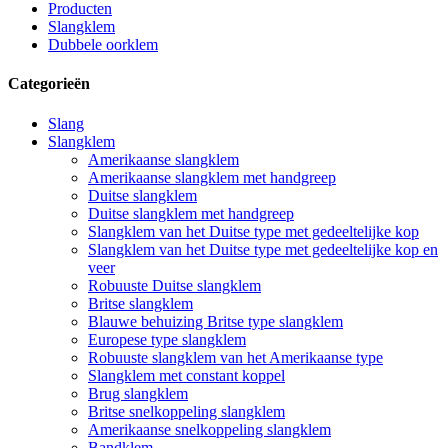
Producten
Slangklem
Dubbele oorklem
Categorieën
Slang
Slangklem
Amerikaanse slangklem
Amerikaanse slangklem met handgreep
Duitse slangklem
Duitse slangklem met handgreep
Slangklem van het Duitse type met gedeeltelijke kop
Slangklem van het Duitse type met gedeeltelijke kop en
veer
Robuuste Duitse slangklem
Britse slangklem
Blauwe behuizing Britse type slangklem
Europese type slangklem
Robuuste slangklem van het Amerikaanse type
Slangklem met constant koppel
Brug slangklem
Britse snelkoppeling slangklem
Amerikaanse snelkoppeling slangklem
Bandklem