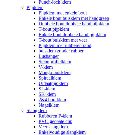
Punch-lock klem
Pijpklem
Pijpklem met enkele bout
Enkele bout buisklem met handgreep
Dubbele bout dubbele band pijpklem
T-bout pijpklem
Enkele bout dubbele band pijpklem
T-bout buisklem met veer
Pijpklem met rubberen rand
buisklem zonder rubber
Lushanger
Steunprofielklem
V-klem
Mango buisklem
Spiraalklem
Uitlaatpijpklem
SL-klem
SK-klem
2&4 boutklem
Nagelklem
Slangklem
Rubberen P-klem
PVC-gecoate clip
Veer slangklem
Enkelvoudige slangklem