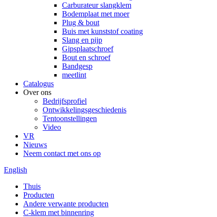
Carburateur slangklem
Bodemplaat met moer
Plug & bout
Buis met kunststof coating
Slang en pijp
Gipsplaatschroef
Bout en schroef
Bandgesp
meetlint
Catalogus
Over ons
Bedrijfsprofiel
Ontwikkelingsgeschiedenis
Tentoonstellingen
Video
VR
Nieuws
Neem contact met ons op
English
Thuis
Producten
Andere verwante producten
C-klem met binnenring