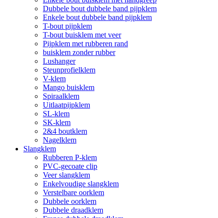
Dubbele bout dubbele band pijpklem
Enkele bout dubbele band pijpklem
T-bout pijpklem
T-bout buisklem met veer
Pijpklem met rubberen rand
buisklem zonder rubber
Lushanger
Steunprofielklem
V-klem
Mango buisklem
Spiraalklem
Uitlaatpijpklem
SL-klem
SK-klem
2&4 boutklem
Nagelklem
Slangklem
Rubberen P-klem
PVC-gecoate clip
Veer slangklem
Enkelvoudige slangklem
Verstelbare oorklem
Dubbele oorklem
Dubbele draadklem