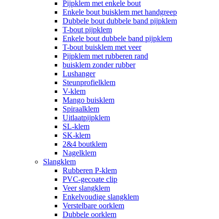
Pijpklem met enkele bout
Enkele bout buisklem met handgreep
Dubbele bout dubbele band pijpklem
T-bout pijpklem
Enkele bout dubbele band pijpklem
T-bout buisklem met veer
Pijpklem met rubberen rand
buisklem zonder rubber
Lushanger
Steunprofielklem
V-klem
Mango buisklem
Spiraalklem
Uitlaatpijpklem
SL-klem
SK-klem
2&4 boutklem
Nagelklem
Slangklem
Rubberen P-klem
PVC-gecoate clip
Veer slangklem
Enkelvoudige slangklem
Verstelbare oorklem
Dubbele oorklem