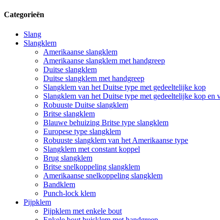
Categorieën
Slang
Slangklem
Amerikaanse slangklem
Amerikaanse slangklem met handgreep
Duitse slangklem
Duitse slangklem met handgreep
Slangklem van het Duitse type met gedeeltelijke kop
Slangklem van het Duitse type met gedeeltelijke kop en 
Robuuste Duitse slangklem
Britse slangklem
Blauwe behuizing Britse type slangklem
Europese type slangklem
Robuuste slangklem van het Amerikaanse type
Slangklem met constant koppel
Brug slangklem
Britse snelkoppeling slangklem
Amerikaanse snelkoppeling slangklem
Bandklem
Punch-lock klem
Pijpklem
Pijpklem met enkele bout
Enkele bout buisklem met handgreep