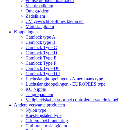
Franse dubbele draadklem
Veerdraadklem
Omega-klem
Zadelklem
CV-gewricht stofhoes klemmen
Mini slangklem
Koppelingen
Camlock type A
Camlock type B
Camlock Type C
Camlock Type D
Camlock Type E
Camlock Type F
Camlock Type DC
Camlock Type DP
Luchtslangkoppelingen - Amerikaans type
Luchtslangkoppelingen - EUROPEES type
KC Nipple
slangreparateur
Veiligheidskabel voor het controleren van de kabel
Andere verwante producten
Nylon type
Roestvrijstalen type
C-klem met binnenring
Carburateur slangklem