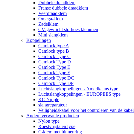
Dubbele draadklem
Franse dubbele draadklem
Veerdraadklem
Omega-klem
Zadelklem
CV-gewricht stofhoes klemmen
Mini slangklem
Koppelingen
Camlock type A
Camlock type B
Camlock Type C
Camlock Type D
Camlock Type E
Camlock Type F
Camlock Type DC
Camlock Type DP
Luchtslangkoppelingen - Amerikaans type
Luchtslangkoppelingen - EUROPEES type
KC Nipple
slangreparateur
Veiligheidskabel voor het controleren van de kabel
Andere verwante producten
Nylon type
Roestvrijstalen type
C-klem met binnenring