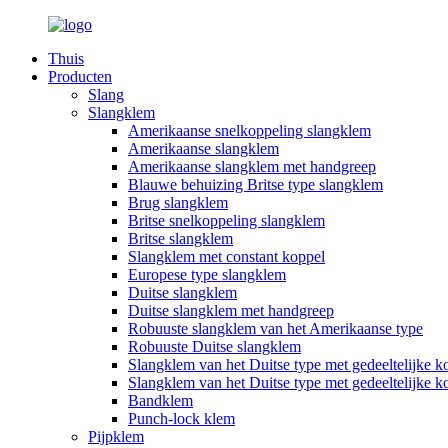
Thuis
Producten
Slang
Slangklem
Amerikaanse snelkoppeling slangklem
Amerikaanse slangklem
Amerikaanse slangklem met handgreep
Blauwe behuizing Britse type slangklem
Brug slangklem
Britse snelkoppeling slangklem
Britse slangklem
Slangklem met constant koppel
Europese type slangklem
Duitse slangklem
Duitse slangklem met handgreep
Robuuste slangklem van het Amerikaanse type
Robuuste Duitse slangklem
Slangklem van het Duitse type met gedeeltelijke k
Slangklem van het Duitse type met gedeeltelijke k
Bandklem
Punch-lock klem
Pijpklem