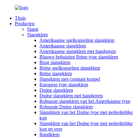
Thuis
Producten
Slang
Slangklem
Amerikaanse snelkoppeling slangklem
Amerikaanse slangklem
Amerikaanse slangklem met handgreep
Blauwe behuizing Britse type slangklem
Brug slangklem
Britse snelkoppeling slangklem
Britse slangklem
Slangklem met constant koppel
Europese type slangklem
Duitse slangklem
Duitse slangklem met handgreep
Robuuste slangklem van het Amerikaanse type
Robuuste Duitse slangklem
Slangklem van het Duitse type met gedeeltelijke
kop
Slangklem van het Duitse type met gedeeltelijke
kop en veer
Bandklem