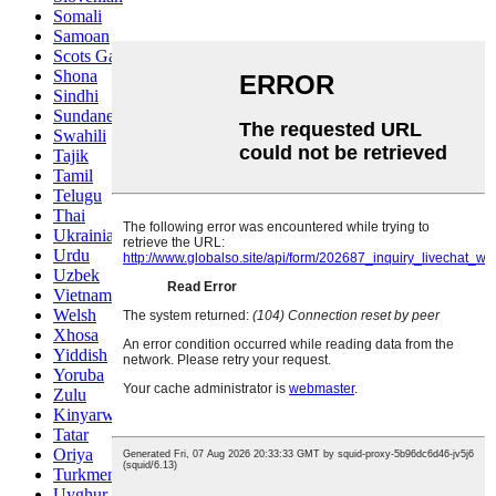
Somali
Samoan
Scots Gaelic
Shona
Sindhi
Sundanese
Swahili
Tajik
Tamil
Telugu
Thai
Ukrainian
Urdu
Uzbek
Vietnamese
Welsh
Xhosa
Yiddish
Yoruba
Zulu
Kinyarwanda
Tatar
Oriya
Turkmen
Uyghur