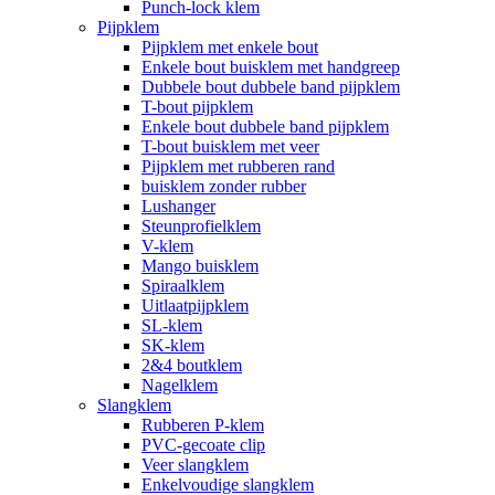
Punch-lock klem
Pijpklem
Pijpklem met enkele bout
Enkele bout buisklem met handgreep
Dubbele bout dubbele band pijpklem
T-bout pijpklem
Enkele bout dubbele band pijpklem
T-bout buisklem met veer
Pijpklem met rubberen rand
buisklem zonder rubber
Lushanger
Steunprofielklem
V-klem
Mango buisklem
Spiraalklem
Uitlaatpijpklem
SL-klem
SK-klem
2&4 boutklem
Nagelklem
Slangklem
Rubberen P-klem
PVC-gecoate clip
Veer slangklem
Enkelvoudige slangklem