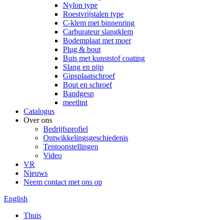
Nylon type
Roestvrijstalen type
C-klem met binnenring
Carburateur slangklem
Bodemplaat met moer
Plug & bout
Buis met kunststof coating
Slang en pijp
Gipsplaatschroef
Bout en schroef
Bandgesp
meetlint
Catalogus
Over ons
Bedrijfsprofiel
Ontwikkelingsgeschiedenis
Tentoonstellingen
Video
VR
Nieuws
Neem contact met ons op
English
Thuis