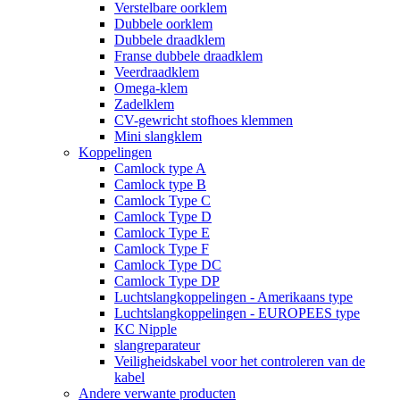
Verstelbare oorklem
Dubbele oorklem
Dubbele draadklem
Franse dubbele draadklem
Veerdraadklem
Omega-klem
Zadelklem
CV-gewricht stofhoes klemmen
Mini slangklem
Koppelingen
Camlock type A
Camlock type B
Camlock Type C
Camlock Type D
Camlock Type E
Camlock Type F
Camlock Type DC
Camlock Type DP
Luchtslangkoppelingen - Amerikaans type
Luchtslangkoppelingen - EUROPEES type
KC Nipple
slangreparateur
Veiligheidskabel voor het controleren van de
kabel
Andere verwante producten